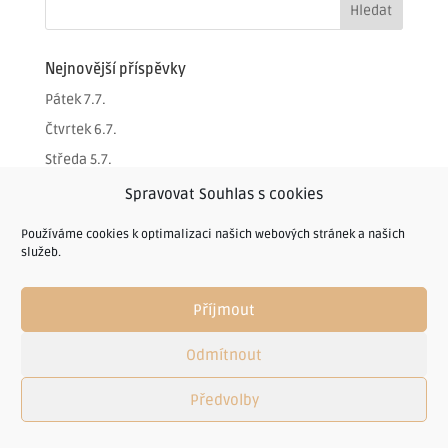
Nejnovější příspěvky
Pátek 7.7.
Čtvrtek 6.7.
Středa 5.7.
Úterý 4.7.
Spravovat Souhlas s cookies
Úterý 4.7.
Používáme cookies k optimalizaci našich webových stránek a našich
služeb.
Příjmout
© restauracechlumec.cz - 2005-2022 | RESTAURACE A
Odmítnout
PENZION CHLUMEC
Předvolby