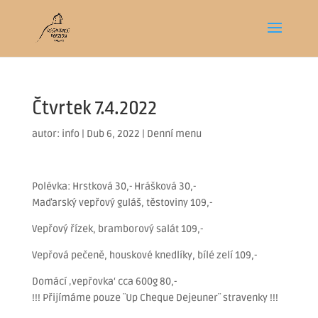
Čtvrtek 7.4.2022
autor:
info
|
Dub 6, 2022
|
Denní menu
Polévka: Hrstková 30,- Hrášková 30,-
Maďarský vepřový guláš, těstoviny 109,-
Vepřový řízek, bramborový salát 109,-
Vepřová pečeně, houskové knedlíky, bílé zelí 109,-
Domácí ‚vepřovka‘ cca 600g 80,-
!!! Přijímáme pouze ¨Up Cheque Dejeuner¨ stravenky !!!