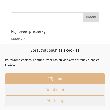
Nejnovější příspěvky
Pátek 7.7.
Čtvrtek 6.7.
Spravovat Souhlas s cookies
Středa 5.7.
Používáme cookies k optimalizaci našich webových stránek a našich
Úterý 4.7.
služeb.
Úterý 4.7.
Příjmout
Odmítnout
© restauracechlumec.cz - 2005-2022 | RESTAURACE A
Předvolby
PENZION CHLUMEC