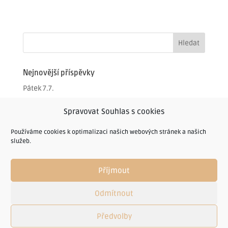
Nejnovější příspěvky
Pátek 7.7.
Čtvrtek 6.7.
Spravovat Souhlas s cookies
Středa 5.7.
Používáme cookies k optimalizaci našich webových stránek a našich
Úterý 4.7.
služeb.
Úterý 4.7.
Příjmout
Odmítnout
© restauracechlumec.cz - 2005-2022 | RESTAURACE A
Předvolby
PENZION CHLUMEC