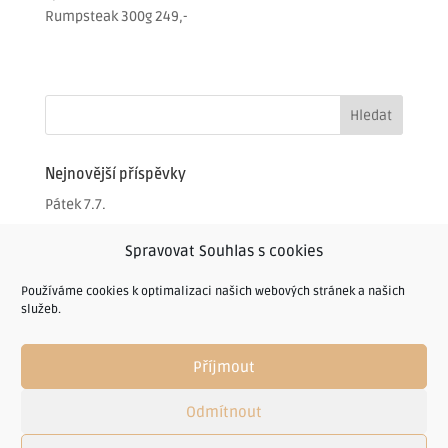
Rumpsteak 300g 249,-
Nejnovější příspěvky
Pátek 7.7.
Čtvrtek 6.7.
Spravovat Souhlas s cookies
Středa 5.7.
Používáme cookies k optimalizaci našich webových stránek a našich
Úterý 4.7.
služeb.
Úterý 4.7.
Příjmout
Odmítnout