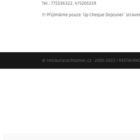
Tel.: 775336322, 475205339
!!! Přijímáme pouze ¨Up Cheque Dejeuner¨ straven
© restauracechlumec.cz - 2005-2022 | RESTAUR